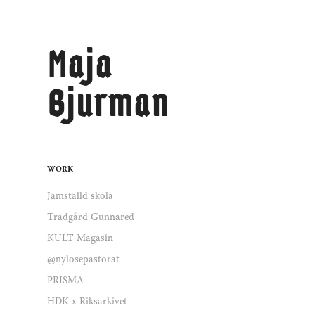
Maja 
Bjurman
WORK
Jämställd skola
Trädgård Gunnared
KULT Magasin
@nylosepastorat
PRISMA
HDK x Riksarkivet