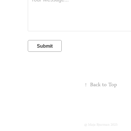
Submit
↑
Back to Top
@ Maja Bjurman 2025